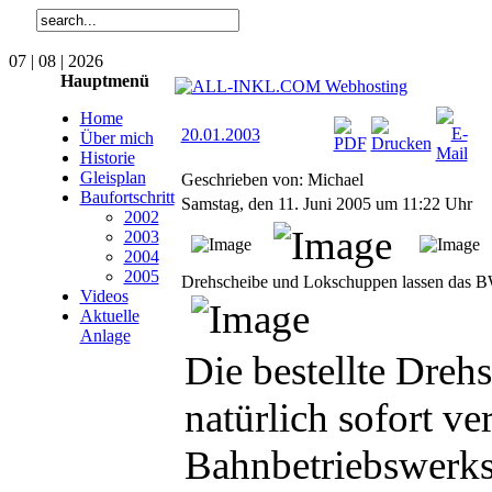
07 | 08 | 2026
Hauptmenü
Home
20.01.2003
Über mich
Historie
Gleisplan
Geschrieben von: Michael
Baufortschritt
Samstag, den 11. Juni 2005 um 11:22 Uhr
2002
2003
2004
2005
Drehscheibe und Lokschuppen lassen das B
Videos
Aktuelle
Anlage
Die bestellte Dre
natürlich sofort v
Bahnbetriebswerks 