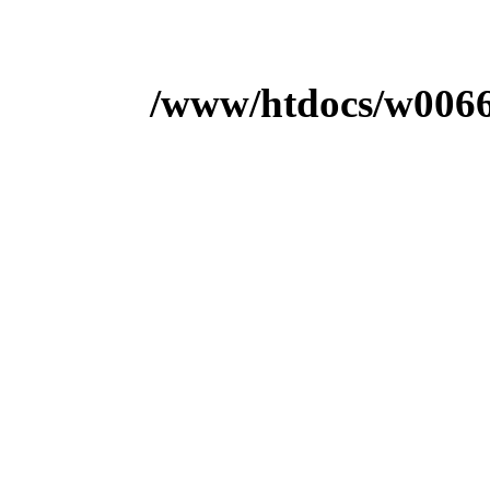
/www/htdocs/w00666